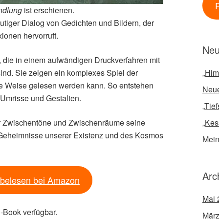
ndlung
ist erschienen.
eutiger Dialog von Gedichten und Bildern, der
ionen hervorruft.
Neu
, die in einem aufwändigen Druckverfahren mit
ind. Sie zeigen ein komplexes Spiel der
„Him
ige Weise gelesen werden kann. So entstehen
Neue
Umrisse und Gestalten.
„Tie
der Zwischentöne und Zwischenräume seine
„Kes
 Geheimnisse unserer Existenz und des Kosmos
Mein
Arc
belesen bei Amazon
Mai 
-Book verfügbar.
März