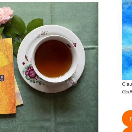
Clau
Gedi