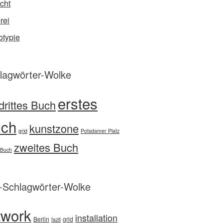
cht
rei
typie
lagwörter-Wolke
erstes
drittes Buch
ch
kunstzone
grid
Potsdamer Platz
zweites Buch
 Buch
d-Schlagwörter-Wolke
twork
installation
Berlin
grid
fazit