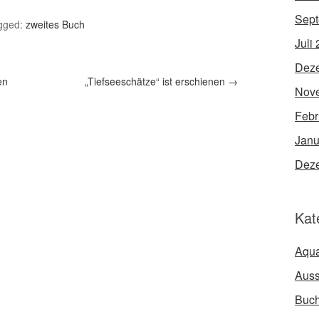
Sept
gged:
zweites Buch
Juli
Dez
en
„Tiefseeschätze“ ist erschienen
→
Nov
Febr
Janu
Dez
Kat
Aqua
Auss
Buc