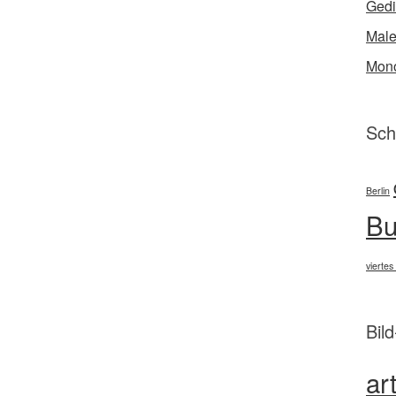
Gedi
Male
Mono
Sch
Berlin
Bu
viertes
Bil
ar