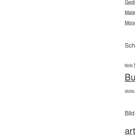
Gedi
Male
Mono
Sch
Berlin
Bu
viertes
Bil
ar