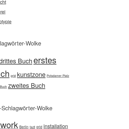
cht
rei
typie
lagwörter-Wolke
erstes
drittes Buch
ch
kunstzone
grid
Potsdamer Platz
zweites Buch
 Buch
d-Schlagwörter-Wolke
twork
installation
Berlin
grid
fazit