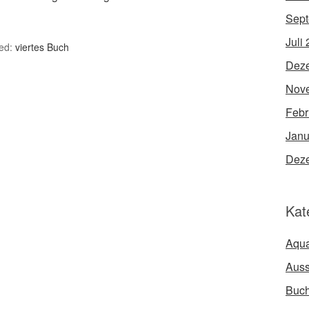
Sept
Juli
ed:
viertes Buch
Dez
Nov
Febr
Janu
Dez
Kat
Aqua
Auss
Buc