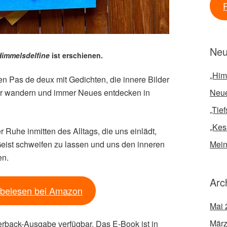
Neu
immelsdelfine
ist erschienen.
„Him
n Pas de deux mit Gedichten, die innere Bilder
her wandern und immer Neues entdecken in
Neue
„Tie
„Kes
 Ruhe inmitten des Alltags, die uns einlädt,
eist schweifen zu lassen und uns den inneren
Mein
en.
Arc
belesen bei Amazon
Mai 
März
erback-Ausgabe verfügbar. Das E-Book ist in