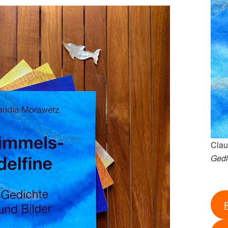
Clau
Gedi