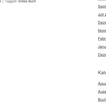
i
Tagged:
erstes Buch
Sept
Juli
Dez
Nov
Febr
Janu
Dez
Kat
Aqua
Auss
Buc