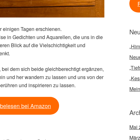
or einigen Tagen erschienen.
Neu
se in Gedichten und Aquarellen, die uns in die
ren Blick auf die Vielschichtigkeit und
„Him
enkt.
Neue
„Tie
bei dem sich beide gleichberechtigt ergänzen,
hin und her wandern zu lassen und uns von der
„Kes
ühren und inspirieren zu lassen.
Mein
belesen bei Amazon
Arc
Mai 
März