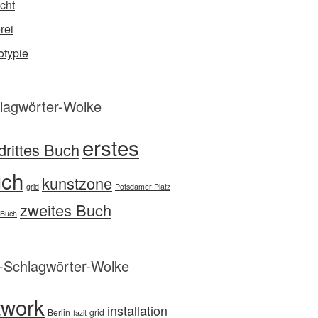
cht
rei
typie
lagwörter-Wolke
erstes
drittes Buch
ch
kunstzone
grid
Potsdamer Platz
zweites Buch
 Buch
d-Schlagwörter-Wolke
twork
installation
Berlin
grid
fazit