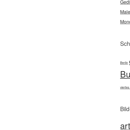
Gedi
Male
Mono
Sch
Berlin
Bu
viertes
Bil
ar