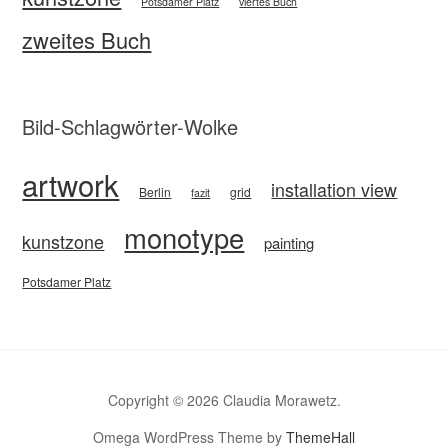
Potsdamer Platz
viertes Buch
zweites Buch
Bild-Schlagwörter-Wolke
artwork
installation view
Berlin
grid
fazit
monotype
kunstzone
painting
Potsdamer Platz
Copyright © 2026 Claudia Morawetz.
Omega WordPress Theme by
ThemeHall