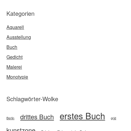
Kategorien
Aquarell
Ausstellung
Buch
Gedicht
Malerei
Monotypie
Schlagwörter-Wolke
erstes Buch
drittes Buch
Berlin
grid
kunstzone