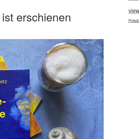
vie
 ist erschienen
Potsd