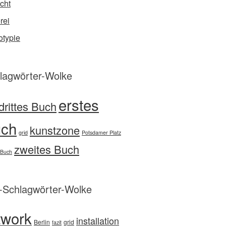
cht
rei
typie
lagwörter-Wolke
erstes
drittes Buch
ch
kunstzone
grid
Potsdamer Platz
zweites Buch
 Buch
d-Schlagwörter-Wolke
twork
installation
Berlin
grid
fazit