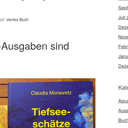
Sept
Juli
ed:
viertes Buch
Dez
Nov
-Ausgaben sind
Febr
Janu
Dez
Kat
Aqua
Auss
Buc