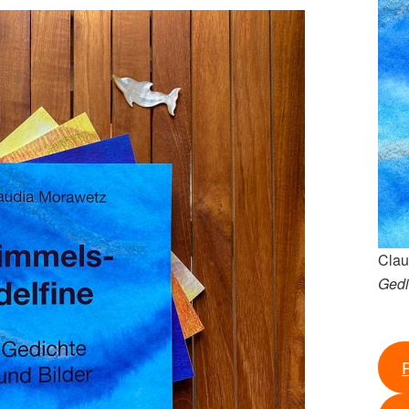
Clau
Gedi