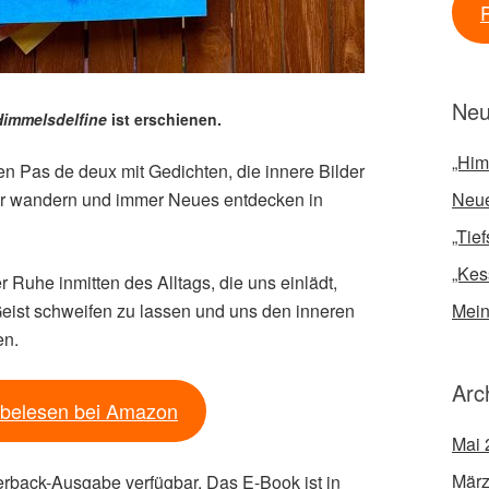
Neu
immelsdelfine
ist erschienen.
„Him
n Pas de deux mit Gedichten, die innere Bilder
her wandern und immer Neues entdecken in
Neue
„Tie
„Kes
 Ruhe inmitten des Alltags, die uns einlädt,
eist schweifen zu lassen und uns den inneren
Mein
en.
Arc
belesen bei Amazon
Mai 
März
erback-Ausgabe verfügbar. Das E-Book ist in