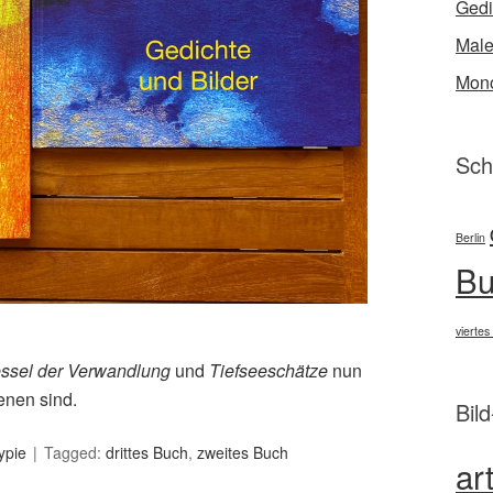
Gedi
Male
Mono
Sch
Berlin
Bu
viertes
ssel der Verwandlung
und
Tiefseeschätze
nun
enen sind.
Bil
ypie
Tagged:
drittes Buch
,
zweites Buch
ar