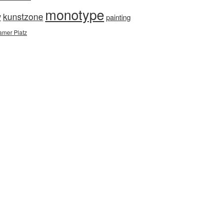
monotype
w
kunstzone
painting
amer Platz