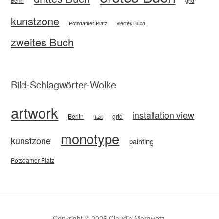
Berlin
grid
kunstzone
Potsdamer Platz
viertes Buch
zweites Buch
Bild-Schlagwörter-Wolke
artwork
installation view
Berlin
grid
fazit
monotype
kunstzone
painting
Potsdamer Platz
Copyright © 2026 Claudia Morawetz.