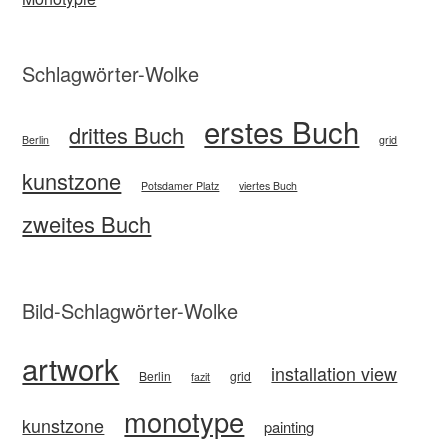
Schlagwörter-Wolke
erstes Buch
drittes Buch
Berlin
grid
kunstzone
Potsdamer Platz
viertes Buch
zweites Buch
Bild-Schlagwörter-Wolke
artwork
installation view
Berlin
grid
fazit
monotype
kunstzone
painting